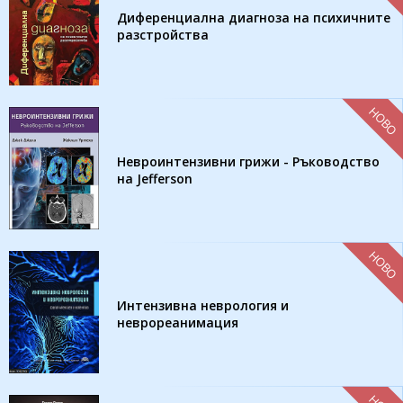
Диференциална диагноза на психичните
разстройства
НОВО
Невроинтензивни грижи - Ръководство
на Jefferson
НОВО
Интензивна неврология и
неврореанимация