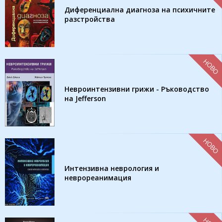
Диференциална диагноза на психичните
разстройства
НОВО
Невроинтензивни грижи - Ръководство
на Jefferson
НОВО
Интензивна неврология и
неврореанимация