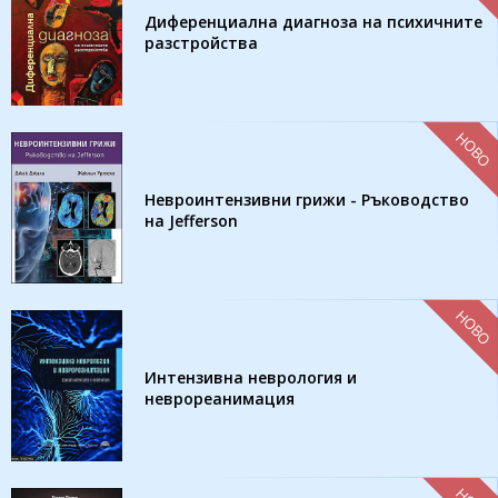
Диференциална диагноза на психичните
разстройства
НОВО
Невроинтензивни грижи - Ръководство
на Jefferson
НОВО
Интензивна неврология и
неврореанимация