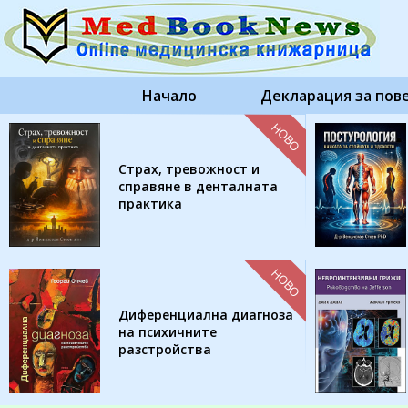
Начало
Декларация за пов
НОВО
Страх, тревожност и
справяне в денталната
практика
НОВО
Диференциална диагноза
на психичните
разстройства