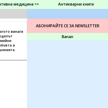
ативна медицина >>
Антикварни книги
АБОНИРАЙТЕ СЕ ЗА NEWSLETTER
когото винаги
Моделът
Banan
емейни
юбовта и
шенията