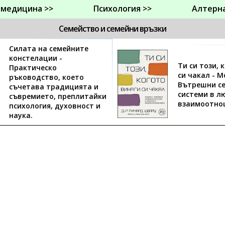
 медицина >>
Психология >>
Алтерн
Семейство и семейни връзки
Силата на семейните
констелации -
Ти си този, 
Практическо
си чакал - 
ръководство, което
Вътрешни с
съчетава традицията и
системи в л
съвремието, преплитайки
взаимоотно
психология, духовност и
наука.