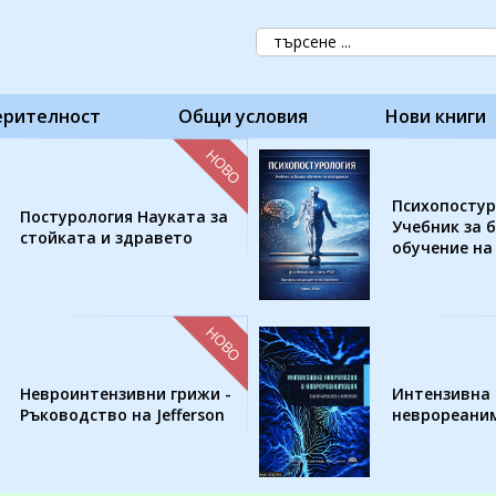
ерителност
Общи условия
Нови книги
НОВО
Психопостур
Постурология Науката за
Учебник за 
стойката и здравето
обучение на
НОВО
Невроинтензивни грижи -
Интензивна 
Ръководство на Jefferson
неврореани