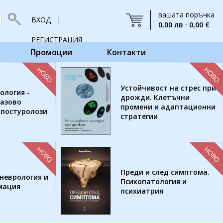
вашата поръчка
ВХОД |
0,00 лв · 0,00 €
РЕГИСТРАЦИЯ
Промоции
Контакти
НОВО
НОВО
Устойчивост на стрес при
ология -
дрожди. Клетъчни
базово
промени и адаптационни
 постуролози
стратегии
НОВО
НОВО
Преди и след симптома.
неврология и
Психопатология и
мация
психиатрия