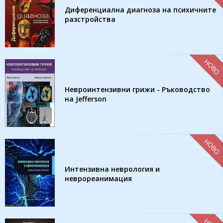
Диференциална диагноза на психичните
разстройства
НОВО
Невроинтензивни грижи - Ръководство
на Jefferson
НОВО
Интензивна неврология и
неврореанимация