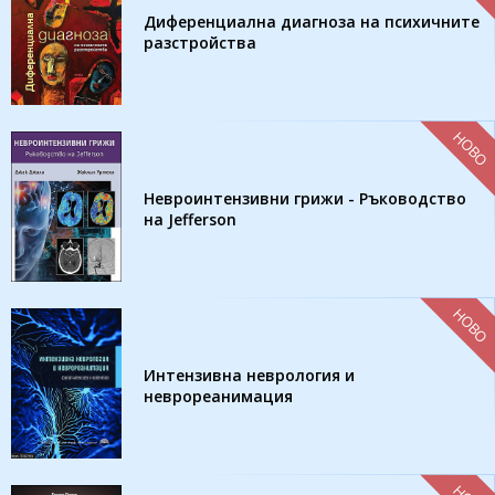
Диференциална диагноза на психичните
разстройства
НОВО
Невроинтензивни грижи - Ръководство
на Jefferson
НОВО
Интензивна неврология и
неврореанимация