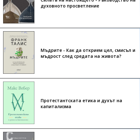
духовното просветление
Мъдрите - Как да открием цел, смисъл и
мъдрост след средата на живота?
Протестантската етика и духът на
капитализма