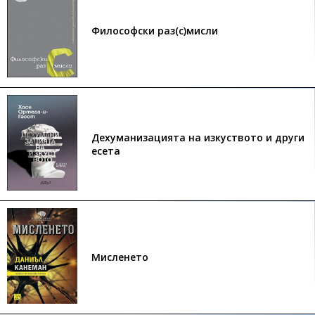
Философски раз(с)мисли
Дехуманизацията на изкуството и други
есета
Мисленето