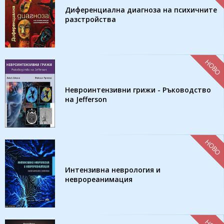
Диференциална диагноза на психичните
разстройства
НОВО
Невроинтензивни грижи - Ръководство
на Jefferson
НОВО
Интензивна неврология и
неврореанимация