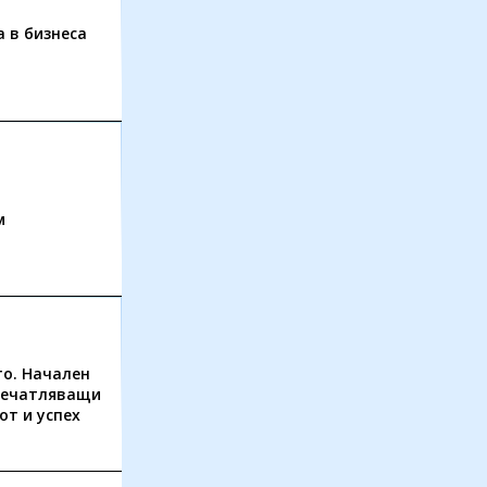
а в бизнеса
и
м
о. Начален
печатляващи
от и успех