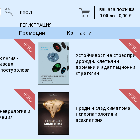
вашата поръчка
ВХОД |
0,00 лв · 0,00 €
РЕГИСТРАЦИЯ
Промоции
Контакти
НОВО
НОВО
Устойчивост на стрес при
ология -
дрожди. Клетъчни
базово
промени и адаптационни
 постуролози
стратегии
НОВО
НОВО
Преди и след симптома.
неврология и
Психопатология и
мация
психиатрия