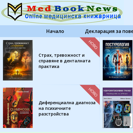
Начало
Декларация за пов
НОВО
Страх, тревожност и
справяне в денталната
практика
НОВО
Диференциална диагноза
на психичните
разстройства