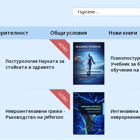
ерителност
Общи условия
Нови книги
НОВО
Психопостур
Постурология Науката за
Учебник за 
стойката и здравето
обучение на
НОВО
Невроинтензивни грижи -
Интензивна 
Ръководство на Jefferson
неврореани