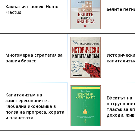
Хакнатият човек. Homo
Белите петн
Fractus
Многомерна стратегия за
Историческ
вашия бизнес
капитализъ
Капитализъм на
Ефектът на
заинтересованите -
натрупванет
Глобална икономика в
тласък за в
полза на прогреса, хората
доходи, жив
и планетата