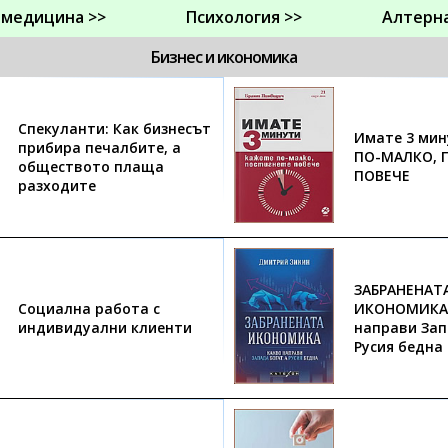
 медицина >>
Психология >>
Алтерн
Бизнес и икономика
Спекуланти: Как бизнесът
Имате 3 мин
прибира печалбите, а
ПО-МАЛКО, 
обществото плаща
ПОВЕЧЕ
разходите
ЗАБРАНЕНАТ
Социална работа с
ИКОНОМИКА:
индивидуални клиенти
направи Зап
Русия бедна