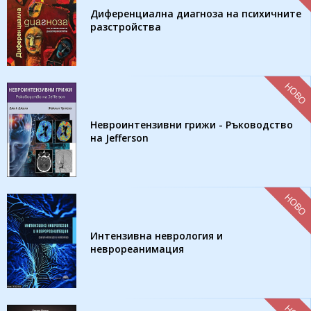
Диференциална диагноза на психичните
разстройства
НОВО
Невроинтензивни грижи - Ръководство
на Jefferson
НОВО
Интензивна неврология и
неврореанимация