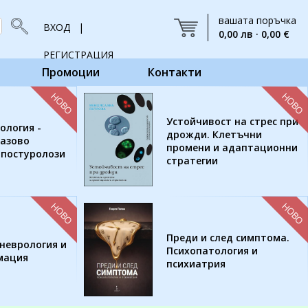
вашата поръчка
ВХОД |
0,00 лв · 0,00 €
РЕГИСТРАЦИЯ
Промоции
Контакти
НОВО
НОВО
Устойчивост на стрес при
ология -
дрожди. Клетъчни
базово
промени и адаптационни
 постуролози
стратегии
НОВО
НОВО
Преди и след симптома.
неврология и
Психопатология и
мация
психиатрия