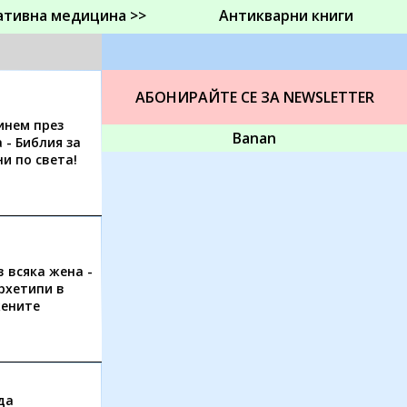
ативна медицина >>
Антикварни книги
АБОНИРАЙТЕ СЕ ЗА NEWSLETTER
инем през
Banan
 - Библия за
и по света!
в всяка жена -
рхетипи в
жените
да