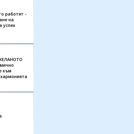
то работят -
ане на
а успех
ЖЕЛАНОТО
дмично
е към
 хармонията
а