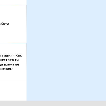
абота
туиция - Как
шестото си
 да вземаме
ешения?