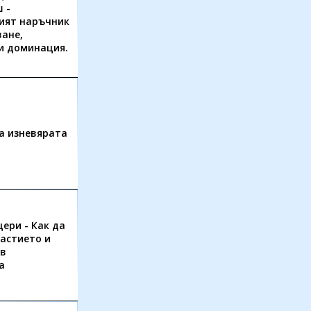
 -
ият наръчник
ване,
и доминация.
а изневярата
ери - Как да
астието и
 в
а