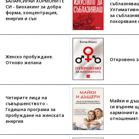
БАЛАНСИРАЙ ХОРМОНИТЕ
съблазняваш
СИ - Биохакинг за добра
Ултимативн
форма, концентрация,
за съблазня
енергия и сън
покоряване 
Женско пробуждане.
Откровено з
Отново желана
Четирите лица на
Майки и дъщ
съвършенството -
си върнем щ
Годишна програма за
хармонията
пробуждане на женската
отношеният
енергия