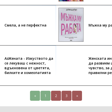
Смела, а не перфектна
Мъжка му р
АзЖената - Изкуството да
Женската ин
се лекуваш с нежност,
да развием 
вдъхновена от цветята,
чувство, за
билките и хомеопатията
правилни р
«
1
2
3
»