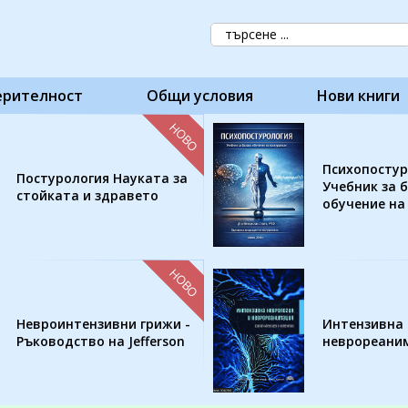
ерителност
Общи условия
Нови книги
НОВО
Психопостур
Постурология Науката за
Учебник за 
стойката и здравето
обучение на
НОВО
Невроинтензивни грижи -
Интензивна 
Ръководство на Jefferson
неврореани