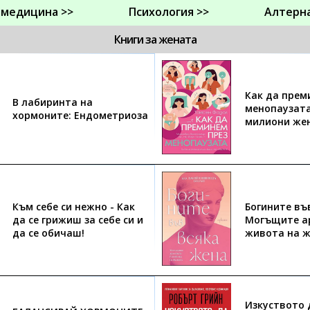
 медицина >>
Психология >>
Алтерн
Книги за жената
Как да прем
В лабиринта на
менопаузата
хормоните: Ендометриоза
милиони жен
Към себе си нежно - Как
Богините въ
да се грижиш за себе си и
Могъщите а
да се обичаш!
живота на 
Изкуството 