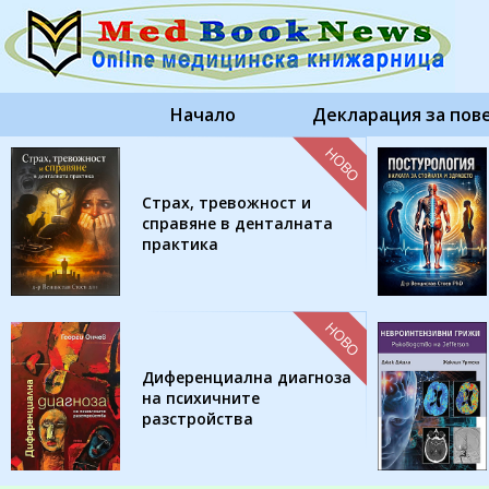
Начало
Декларация за пов
НОВО
Страх, тревожност и
справяне в денталната
практика
НОВО
Диференциална диагноза
на психичните
разстройства