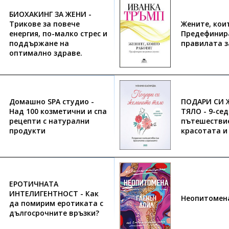
БИОХАКИНГ ЗА ЖЕНИ -
Трикове за повече
Жените, кои
енергия, по-малко стрес и
Предефинир
поддържане на
правилата з
оптимално здраве.
Домашно SPA студио -
ПОДАРИ СИ 
Над 100 козметични и спа
ТЯЛО - 9-се
рецепти с натурални
пътешестви
продукти
красотата и
ЕРОТИЧНАТА
ИНТЕЛИГЕНТНОСТ - Как
Неопитомен
да помирим еротиката с
дългосрочните връзки?