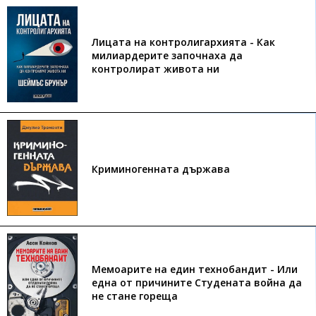
Лицата на контролигархията - Как
милиардерите започнаха да
контролират живота ни
Криминогенната държава
Мемоарите на един технобандит - Или
една от причините Студената война да
не стане гореща