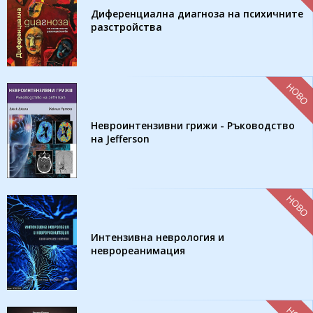
Диференциална диагноза на психичните
разстройства
НОВО
Невроинтензивни грижи - Ръководство
на Jefferson
НОВО
Интензивна неврология и
неврореанимация