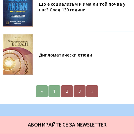
Що е социализъм и има ли той почва у
нас? След 130 години
Дипломатически етюди
«
1
2
3
»
АБОНИРАЙТЕ СЕ ЗА NEWSLETTER