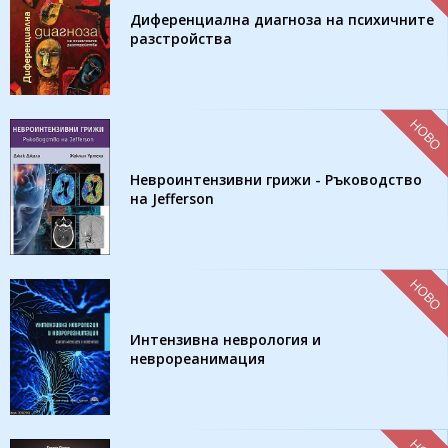
Диференциална диагноза на психичните
разстройства
НОВО
Невроинтензивни грижи - Ръководство
на Jefferson
НОВО
Интензивна неврология и
неврореанимация