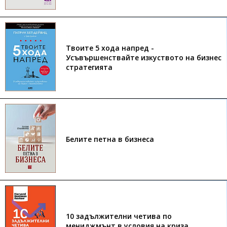
Твоите 5 хода напред -
Усъвършенствайте изкуството на бизнес
стратегията
Белите петна в бизнеса
10 задължителни четива по
мениджмънт в условия на криза