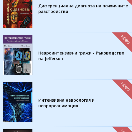
Диференциална диагноза на психичните
разстройства
НОВО
Невроинтензивни грижи - Ръководство
на Jefferson
НОВО
Интензивна неврология и
неврореанимация