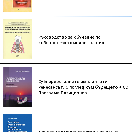
Ръководство за обучение по
зъбопротезна имплантология
Субпериосталните имплантати.
Ренесансът. С поглед към бъдещето + CD
Програма Позиционер
Дентална имплантология & тъканно