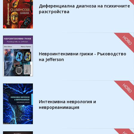
Диференциална диагноза на психичните
разстройства
НОВО
Невроинтензивни грижи - Ръководство
на Jefferson
НОВО
Интензивна неврология и
неврореанимация