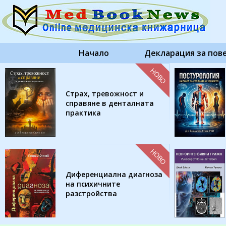
Начало
Декларация за пов
НОВО
Страх, тревожност и
справяне в денталната
практика
НОВО
Диференциална диагноза
на психичните
разстройства