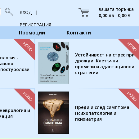
вашата поръчка
ВХОД |
0,00 лв · 0,00 €
РЕГИСТРАЦИЯ
Промоции
Контакти
НОВО
НОВО
Устойчивост на стрес при
ология -
дрожди. Клетъчни
базово
промени и адаптационни
 постуролози
стратегии
НОВО
НОВО
Преди и след симптома.
неврология и
Психопатология и
мация
психиатрия