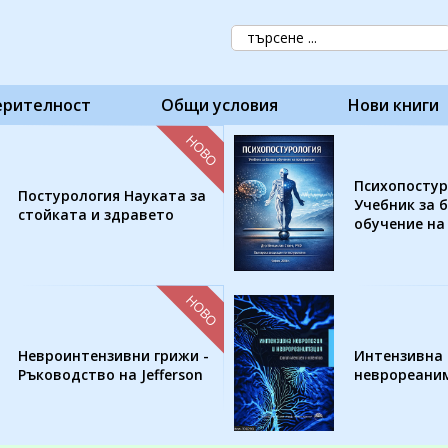
ерителност
Общи условия
Нови книги
НОВО
Психопостур
Постурология Науката за
Учебник за 
стойката и здравето
обучение на
НОВО
Невроинтензивни грижи -
Интензивна 
Ръководство на Jefferson
неврореани