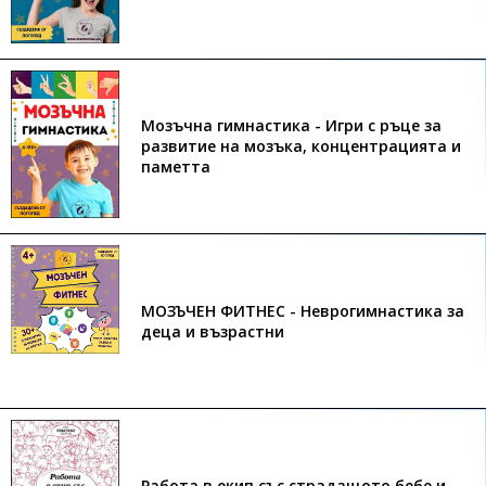
Мозъчна гимнастика - Игри с ръце за
развитие на мозъка, концентрацията и
паметта
МОЗЪЧЕН ФИТНЕС - Неврогимнастика за
деца и възрастни
Работа в екип със страдащото бебе и