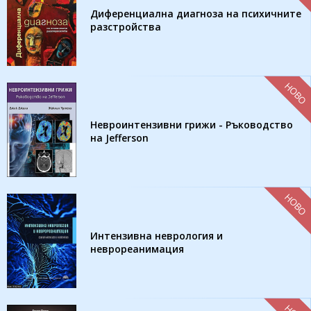
Диференциална диагноза на психичните
разстройства
НОВО
Невроинтензивни грижи - Ръководство
на Jefferson
НОВО
Интензивна неврология и
неврореанимация