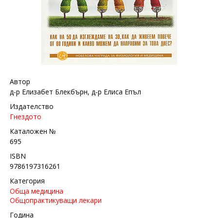
Автор
д-р Елизабет Блекбърн, д-р Елиса Епъл
Издателство
Гнездото
Каталожен №
695
ISBN
9786197316261
Категория
Обща медицина
Общопрактикуващи лекари
Година