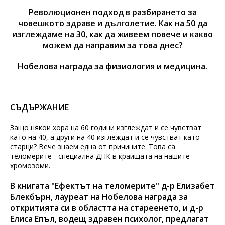
Революционен подход в разбирането за
човешкото здраве и дълголетие. Как на 50 да
изглеждаме на 30, как да живеем повече и какво
можем да направим за това днес?
Нобелова награда за физиология и медицина.
СЪДЪРЖАНИЕ
Защо някои хора на 60 години изглеждат и се чувстват
като на 40, а други на 40 изглеждат и се чувстват като
старци? Вече знаем една от причините. Това са
теломерите - специална ДНК в краищата на нашите
хромозоми.
В книгата "Ефектът на теломерите" д-р Елизабет
Блекбърн, лауреат на Нобелова награда за
откритията си в областта на стареенето, и д-р
Елиса Епъл, водещ здравен психолог, предлагат