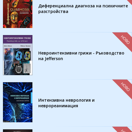
Диференциална диагноза на психичните
разстройства
НОВО
Невроинтензивни грижи - Ръководство
на Jefferson
НОВО
Интензивна неврология и
неврореанимация