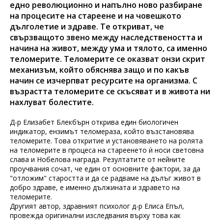
едно революционно и напълно ново разбиране
на процесите на стареене и на човешкото
дълголетие и здраве. Те откриват, че
свързващото звено между наследствеността и
начина на живот, между ума и тялото, са именно
теломерите. Теломерите се оказват онзи скрит
механизъм, който обяснява защо и по какъв
начин се изчерпват ресурсите на организма. С
възрастта теломерите се скъсяват и в живота ни
нахлуват болестите.
Д-р Елизабет Блекбърн открива един биологичен
индикатор, ензимът теломераза, който възстановява
теломерите. Това откритие и установяването на ролята
на теломерите в процеса на стареенето ѝ носи световна
слава и Нобелова награда. Резултатите от нейните
проучвания сочат, че един от основните фактори, за да
"отложим" старостта и да се радваме на дълъг живот в
добро здраве, е именно дължината и здравето на
теломерите.
Другият автор, здравният психолог д-р Елиса Епъл,
провежда оригинални изследвания върху това как