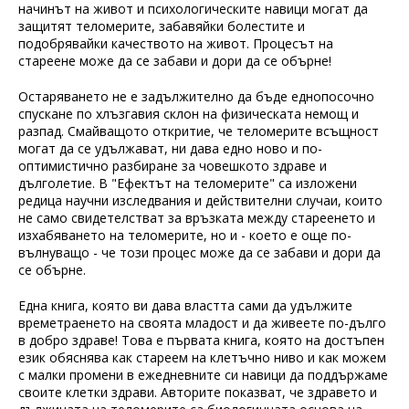
начинът на живот и психологическите навици могат да
защитят теломерите, забавяйки болестите и
подобрявайки качеството на живот. Процесът на
стареене може да се забави и дори да се обърне!
Остаряването не е задължително да бъде еднопосочно
спускане по хлъзгавия склон на физическата немощ и
разпад. Смайващото откритие, че теломерите всъщност
могат да се удължават, ни дава едно ново и по-
оптимистично разбиране за човешкото здраве и
дълголетие. В "Ефектът на теломерите" са изложени
редица научни изследвания и действителни случаи, които
не само свидетелстват за връзката между стареенето и
изхабяването на теломерите, но и - което е още по-
вълнуващо - че този процес може да се забави и дори да
се обърне.
Една книга, която ви дава властта сами да удължите
времетраенето на своята младост и да живеете по-дълго
в добро здраве! Това е първата книга, която на достъпен
език обяснява как стареем на клетъчно ниво и как можем
с малки промени в ежедневните си навици да поддържаме
своите клетки здрави. Авторите показват, че здравето и