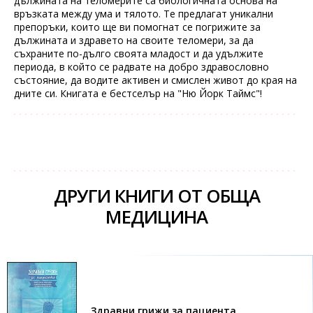
дължината на теломерите са биологичната основа на
връзката между ума и тялото. Те предлагат уникални
препоръки, които ще ви помогнат се погрижите за
дължината и здравето на своите теломери, за да
съхраните по-дълго своята младост и да удължите
периода, в който се радвате на добро здравословно
състояние, да водите активен и смислен живот до края на
дните си. Книгата е бестселър на "Ню Йорк Таймс"!
ДРУГИ КНИГИ ОТ ОБЩА
МЕДИЦИНА
Здравни грижи за пациента