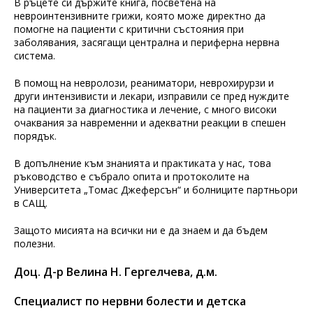
В ръцете си държите книга, посветена на
невроинтензивните грижи, която може директно да
помогне на пациенти с критични състояния при
заболявания, засягащи централна и периферна нервна
система.
В помощ на невролози, реаниматори, неврохирурзи и
други интензивисти и лекари, изправили се пред нуждите
на пациенти за диагностика и лечение, с много високи
очаквания за навременни и адекватни реакции в спешен
порядък.
В допълнение към знанията и практиката у нас, това
ръководство е събрало опита и протоколите на
Университета „Томас Джеферсън“ и болниците партньори
в САЩ.
Защото мисията на всички ни е да знаем и да бъдем
полезни.
Доц. Д-р Велина Н. Гергелчева, д.м.
Специалист по нервни болести и детска