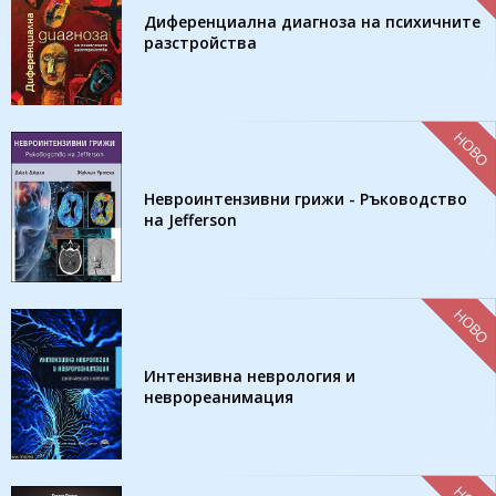
Диференциална диагноза на психичните
разстройства
НОВО
Невроинтензивни грижи - Ръководство
на Jefferson
НОВО
Интензивна неврология и
неврореанимация