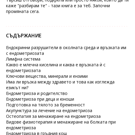
каже "разбирам те" - тази книга е за теб. Започни
промяната сега.
СЪДЪРЖАНИЕ
Ендокринни разрушители в околната среда и връзката им
с ендометриозата
Лимфна система
Какво е млечна киселина и каква е връзката ѝ с
ендометриозата
Ключови вещества, минерали и ензими
Има ли връзка между здравето и това как изглежда
езикът ни?
Ендометриоза и родителство
Ендометриоза при деца и юноши
Подготовка на тялото за бременност
Акупунктура за лечение на ендометриоза
Остеопатия за менажиране на ендометриоза
Видове физиотерапия и менажиране на болката при
ендометриоза
Ендометриоза в гръдния кош