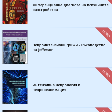
Диференциална диагноза на психичните
разстройства
НОВО
Невроинтензивни грижи - Ръководство
на Jefferson
НОВО
Интензивна неврология и
неврореанимация