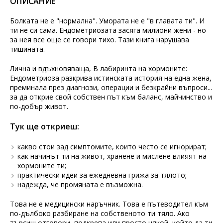
ОПИСАНИЕ
Болката не е "нормална". Умората не е "в главата ти". И
ти не си сама. Ендометриозата засяга милиони жени - но
за нея все още се говори тихо. Тази книга нарушава
тишината.
Лична и вдъхновяваща, В лабиринта на хормоните:
Ендометриоза разкрива истинската история на една жена,
преминала през диагнози, операции и безкрайни въпроси...
за да открие свой собствен път към баланс, майчинство и
по-добър живот.
Тук ще откриеш:
какво стои зад симптомите, които често се игнорират;
как начинът ти на живот, хранене и мислене влияят на
хормоните ти;
практически идеи за ежедневна грижа за тялото;
надежда, че промяната е възможна.
Това не е медицински наръчник. Това е пътеводител към
по-дълбоко разбиране на собственото ти тяло. Ако
търсиш отговори, подкрепа или просто някой, който да ти