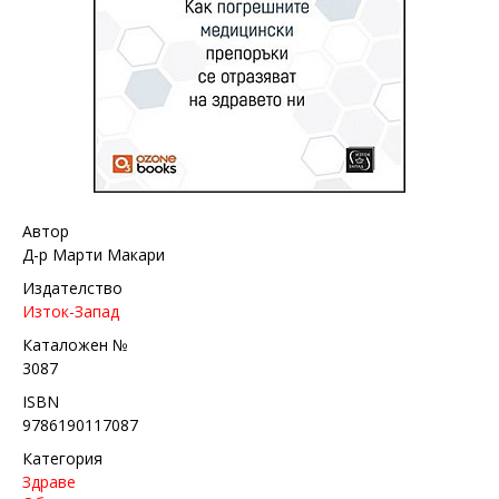
Автор
Д-р Марти Макари
Издателство
Изток-Запад
Каталожен №
3087
ISBN
9786190117087
Категория
Здраве