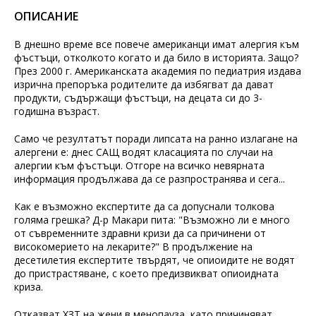
ОПИСАНИЕ
В днешно време все повече американци имат алергия към
фъстъци, отколкото когато и да било в историята. Защо?
През 2000 г. Американската академия по педиатрия издава
изрична препоръка родителите да избягват да дават
продукти, съдържащи фъстъци, на децата си до 3-
годишна възраст.
Само че резултатът поради липсата на ранно излагане на
алергени е: днес САЩ водят класацията по случаи на
алергии към фъстъци. Отгоре на всичко невярната
информация продължава да се разпространява и сега...
Как е възможно експертите да са допуснали толкова
голяма грешка? Д-р Макари пита: "Възможно ли е много
от съвременните здравни кризи да са причинени от
високомерието на лекарите?" В продължение на
десетилетия експертите твърдят, че опиоидите не водят
до пристрастяване, с което предизвикват опиоидната
криза.
Отказват ХЗТ на жени в менопауза, като причиняват