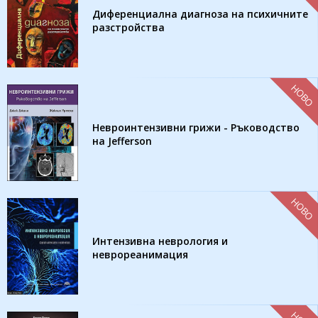
Диференциална диагноза на психичните
разстройства
НОВО
Невроинтензивни грижи - Ръководство
на Jefferson
НОВО
Интензивна неврология и
неврореанимация