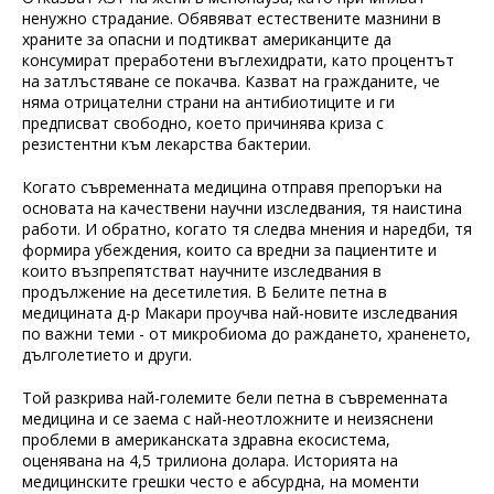
ненужно страдание. Обявяват естествените мазнини в
храните за опасни и подтикват американците да
консумират преработени въглехидрати, като процентът
на затлъстяване се покачва. Казват на гражданите, че
няма отрицателни страни на антибиотиците и ги
предписват свободно, което причинява криза с
резистентни към лекарства бактерии.
Когато съвременната медицина отправя препоръки на
основата на качествени научни изследвания, тя наистина
работи. И обратно, когато тя следва мнения и наредби, тя
формира убеждения, които са вредни за пациентите и
които възпрепятстват научните изследвания в
продължение на десетилетия. В Белите петна в
медицината д-р Макари проучва най-новите изследвания
по важни теми - от микробиома до раждането, храненето,
дълголетието и други.
Той разкрива най-големите бели петна в съвременната
медицина и се заема с най-неотложните и неизяснени
проблеми в американската здравна екосистема,
оценявана на 4,5 трилиона долара. Историята на
медицинските грешки често е абсурдна, на моменти