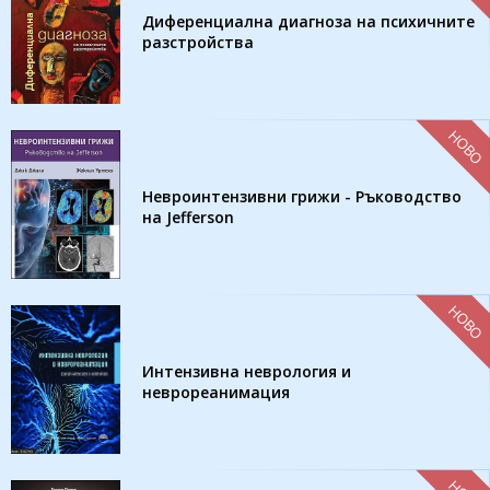
Диференциална диагноза на психичните
разстройства
НОВО
Невроинтензивни грижи - Ръководство
на Jefferson
НОВО
Интензивна неврология и
неврореанимация