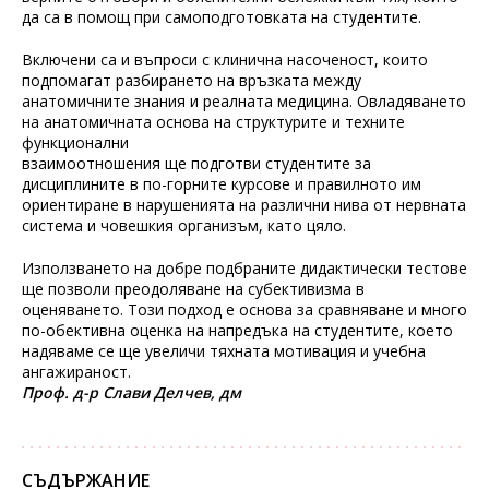
да са в помощ при самоподготовката на студентите.
Включени са и въпроси с клинична насоченост, които
подпомагат разбирането на връзката между
анатомичните знания и реалната медицина. Овладяването
на анатомичната основа на структурите и техните
функционални
взаимоотношения ще подготви студентите за
дисциплините в по-горните курсове и правилното им
ориентиране в нарушенията на различни нива от нервната
система и човешкия организъм, като цяло.
Използването на добре подбраните дидактически тестове
ще позволи преодоляване на субективизма в
оценяването. Този подход е основа за сравняване и много
по-обективна оценка на напредъка на студентите, което
надяваме се ще увеличи тяхната мотивация и учебна
ангажираност.
Проф. д-р Слави Делчев, дм
СЪДЪРЖАНИЕ