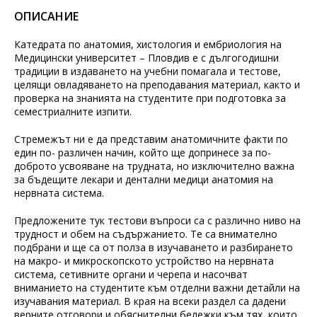
ОПИСАНИЕ
Катедрата по анатомия, хистология и ембриология на
Медицински университет – Пловдив е с дългогодишни
традиции в издаването на учебни помагала и тестове,
целящи овладяването на преподавания материал, както и
проверка на знанията на студентите при подготовка за
семестриалните изпити.
Стремежът ни е да представим анатомичните факти по
един по- различен начин, който ще допринесе за по-
доброто усвояване на трудната, но изключително важна
за бъдещите лекари и дентални медици анатомия на
нервната система.
Предложените тук тестови въпроси са с различно ниво на
трудност и обем на съдържанието. Те са внимателно
подбрани и ще са от полза в изучаването и разбирането
на макро- и микроскопското устройство на нервната
система, сетивните органи и черепа и насочват
вниманието на студентите към отделни важни детайли на
изучавания материал. В края на всеки раздел са дадени
верните отговори и обяснителни бележки към тях, които