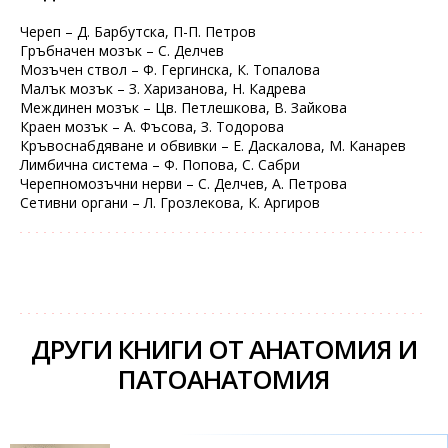
Череп – Д. Барбутска, П-П. Петров
Гръбначен мозък – С. Делчев
Мозъчен ствол – Ф. Гергинска, К. Топалова
Малък мозък – З. Харизанова, Н. Кадрева
Междинен мозък – Цв. Петлешкова, В. Зайкова
Краен мозък – А. Фъсова, З. Тодорова
Кръвоснабдяване и обвивки – Е. Даскалова, М. Канарев
Лимбична система – Ф. Попова, С. Сабри
Черепномозъчни нерви – С. Делчев, А. Петрова
Сетивни органи – Л. Грозлекова, К. Аргиров
ДРУГИ КНИГИ ОТ АНАТОМИЯ И
ПАТОАНАТОМИЯ