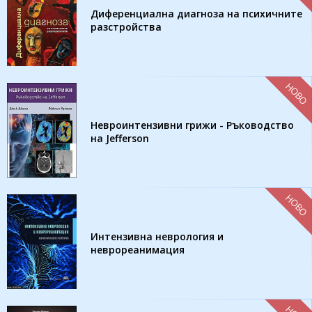
Диференциална диагноза на психичните
разстройства
НОВО
Невроинтензивни грижи - Ръководство
на Jefferson
НОВО
Интензивна неврология и
неврореанимация