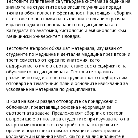
Тестовите изпитвания са утвърдена система за оценка на
знанията на студентите във висшите училища поради
тяхната обективност и ефективност. Настоящият сборник
с тестове по анатомия на вътрешните органи отразява
изразен подход в преподаването на дисциплината в
Катедрата по анатомия, хистология и ембриология към
Медицински Университет-Пловдив.
Тестовите въпроси обхващат материала, изучаван от
студените по медицина и дентална медицина през втори и
трети семестър от курса по анатомия, като
съдържанието им е в съответствие със спецификите на
обучението по дисциплината. Тестовите задачи са
различни по вид и степен на трудност като подборът им
отговаря на тематичния план и основните изисквания за
усвояване на материала по дисциплината.
В края на всеки раздел отговорите са придружени с
обяснения, представящи основна информация за
съответната задача. Предложеният сборник с тестови
въпроси ще е от полза за студентите при изучаването на
макро и микроскопското устройство на вътрешните
органи и подготовката им за текущите семестриални
колоквиуми и крайния изпит, както и за дисциплините в