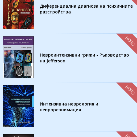
Диференциална диагноза на психичните
разстройства
НОВО
Невроинтензивни грижи - Ръководство
на Jefferson
НОВО
Интензивна неврология и
неврореанимация