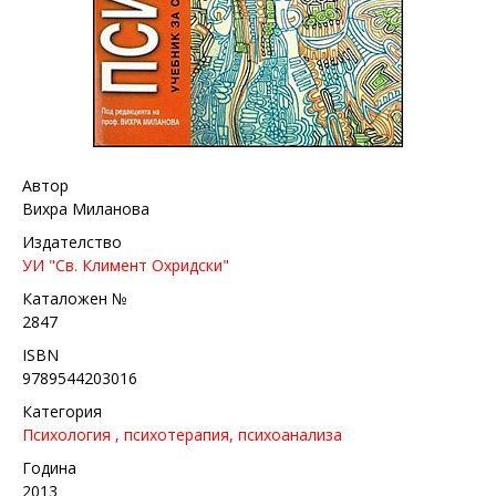
Автор
Вихра Миланова
Издателство
УИ "Св. Климент Охридски"
Каталожен №
2847
ISBN
9789544203016
Категория
Психология , психотерапия, психоанализа
Година
2013