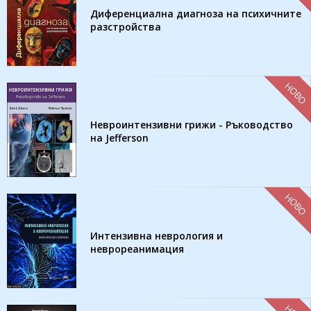
Диференциална диагноза на психичните
разстройства
НОВО
Невроинтензивни грижи - Ръководство
на Jefferson
НОВО
Интензивна неврология и
неврореанимация