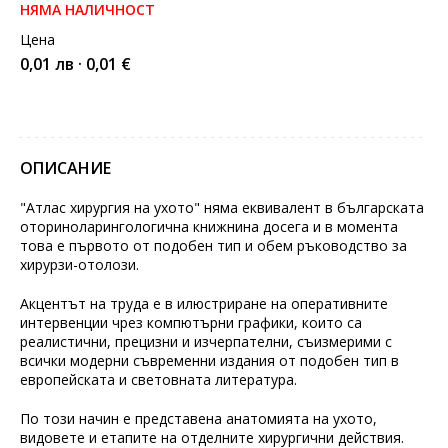
НЯМА НАЛИЧНОСТ
Цена
0,01 лв · 0,01 €
ОПИСАНИЕ
"Атлас хирургия на ухото" няма еквивалент в българската
оториноларингологична книжнина досега и в момента
това е първото от подобен тип и обем ръководство за
хирурзи-отолози.
Акцентът на труда е в илюстриране на оперативните
интервенции чрез компютърни графики, които са
реалистични, прецизни и изчерпателни, съизмерими с
всички модерни съвременни издания от подобен тип в
европейската и световната литература.
По този начин е представена анатомията на ухото,
видовете и етапите на отделните хирургични действия.