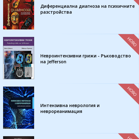
Диференциална диагноза на психичните
разстройства
НОВО
Невроинтензивни грижи - Ръководство
на Jefferson
НОВО
Интензивна неврология и
неврореанимация