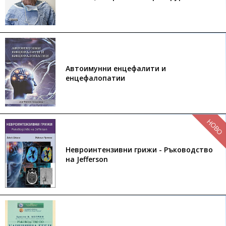
Автоимунни енцефалити и
енцефалопатии
НОВО
Невроинтензивни грижи - Ръководство
на Jefferson