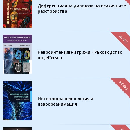
Диференциална диагноза на психичните
разстройства
НОВО
Невроинтензивни грижи - Ръководство
на Jefferson
НОВО
Интензивна неврология и
неврореанимация