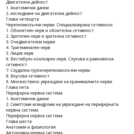
Двигателна дейност
1. Анатомични данни
2. изследване на двигателна дейност
Глава четвърта
Черепномозъчни нерви. Специализирана сетивносн
1. Обонятлен нерв и обоятелна сетивност
2. Зрителен нерв и зрителна сетивност
3. Очедвигателни нерви
4. Тригеминален нерв
5. Лицев нерв
6. Вестибуло-кохлеарен нерв. Слухова и равновесна
сетивност
7. Саудална групачерепномозъчни нерви
8. Вкусова сетивност
9. Множествено увреждане на кранималните нерви
Глава пета
Периферна нервна система
1. Анатомични данни
2. Симптоми исиндроми на увреждане на периферната
нервна система
Периферна нервна система
Глава шеста
Анатомия и физиология
Автономна нервна система