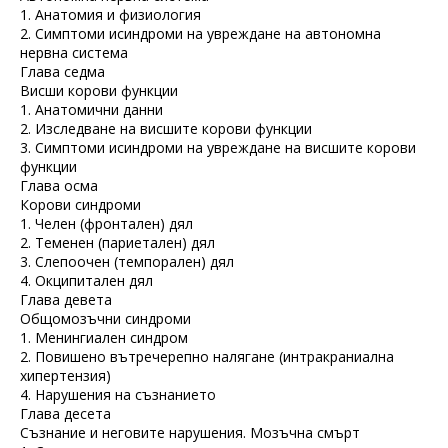
1. Анатомия и физиология
2. Симптоми исиндроми на увреждане на автономна
нервна система
Глава седма
Висши корови функции
1. Анатомични данни
2. Изследване на висшите корови функции
3. Симптоми исиндроми на увреждане на висшите корови
функции
Глава осма
Корови синдроми
1. Челен (фронтален) дял
2. Теменен (париетален) дял
3. Слепоочен (темпорален) дял
4. Окципитален дял
Глава девета
Общомозъчни синдроми
1. Менингиален синдром
2. Повишено вътречерепно налягане (интракраниална
хипертензия)
4. Нарушения на съзнанието
Глава десета
Съзнание и неговите нарушения. Мозъчна смърт