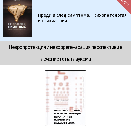
НОВО
Преди и след симптома. Психопатология
и психиатрия
Невропротекция и неврорегенарация перспективи в
лечението на глаукома