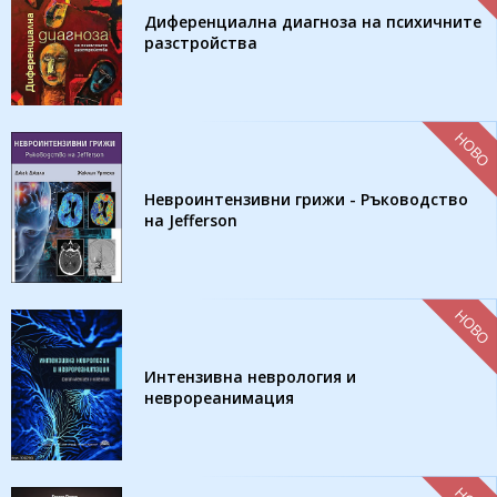
Диференциална диагноза на психичните
разстройства
НОВО
Невроинтензивни грижи - Ръководство
на Jefferson
НОВО
Интензивна неврология и
неврореанимация