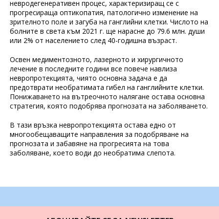
невродегенеративен процес, характеризиращ се с
прогресираща оптикопатия, патологично изменение на
зрителното поле и загуба на ганглийни клетки. Числото на
болните в света към 2021 г. ще нарасне до 79.6 млн. души
или 2% от населението след 40-годишна възраст.
Освен медиментозното, лазерното и хирургичното
лечение в последните години все повече навлиза
невропротекцията, чиято основна задача е да
предотврати необратимата гибел на ганглийните клетки.
Понижаването на вътреочното налягане остава основна
стратегия, която подобрява прогнозата на заболяването.
В тази връзка невропротекцията остава едно от
многообещаващите направления за подобряване на
прогнозата и забавяне на прогресията на това
заболяване, което води до необратима слепота.